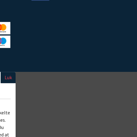
Luk
kelte
es.
Du
ed at