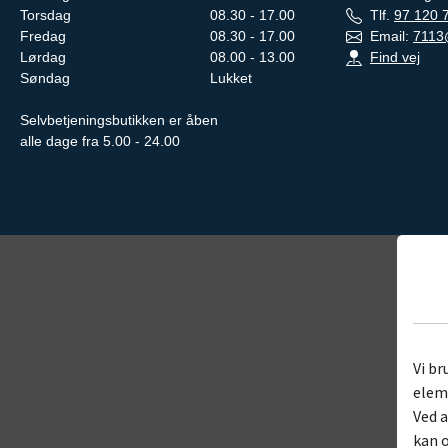
Torsdag
08.30 - 17.00
Tlf.
97 120 
Fredag
08.30 - 17.00
Email:
7113
Lørdag
08.00 - 13.00
Find vej
Søndag
Lukket
Selvbetjeningsbutikken er åben
alle dage fra 5.00 - 24.00
Vi br
eleme
Ved a
kan o