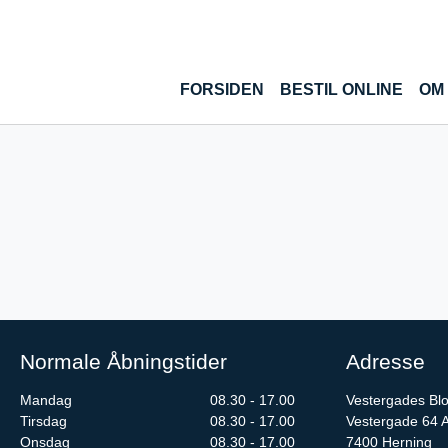
Gå til hoved-indhold
FORSIDEN
BESTIL ONLINE
OM
Normale Åbningstider
Adresse
Mandag
08.30 - 17.00
Vestergades Bl
Tirsdag
08.30 - 17.00
Vestergade 64 
Onsdag
08.30 - 17.00
7400
Herning