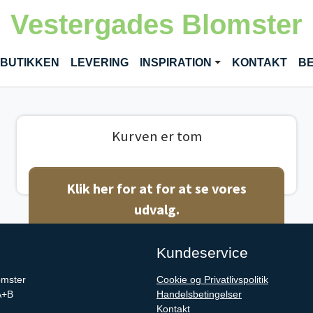
Vestergades Blomster
 BUTIKKEN
LEVERING
INSPIRATION
KONTAKT
BE
Kurven er tom
Klik her for at for at se vores
udvalg.
Kundeservice
omster
Cookie og Privatlivspolitik
A+B
Handelsbetingelser
Kontakt