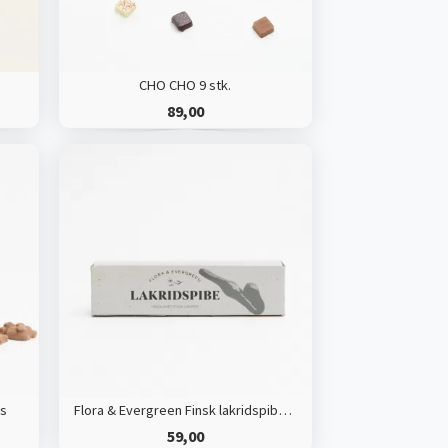
CHO CHO 9 stk.
89,00
ks
Flora & Evergreen Finsk lakridspibe i gaveæske
59,00