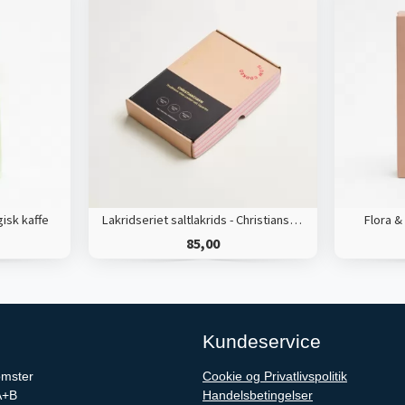
isk kaffe
Lakridseriet saltlakrids - Christianshavn
Flora &
85,00
Kundeservice
omster
Cookie og Privatlivspolitik
A+B
Handelsbetingelser